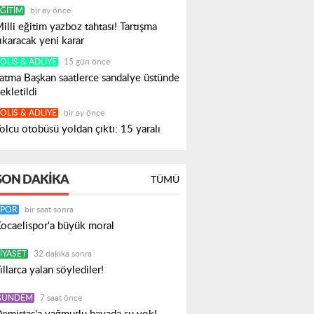
ĞITIM
bir ay önce
illi eğitim yazboz tahtası! Tartışma
ıkaracak yeni karar
OLIS & ADLIYE
15 gün önce
atma Başkan saatlerce sandalye üstünde
ekletildi
OLIS & ADLIYE
bir ay önce
olcu otobüsü yoldan çıktı: 15 yaralı
SON DAKIKA
TÜMÜ
SPOR
bir saat sonra
ocaelispor'a büyük moral
IYASET
32 dakika sonra
ıllarca yalan söylediler!
GÜNDEM
7 saat önce