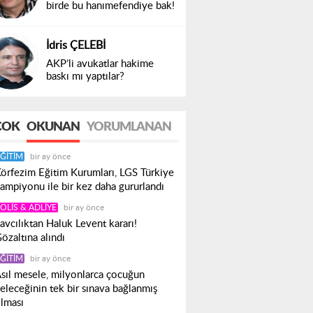
birde bu hanımefendiye bak!
İdris ÇELEBİ
AKP’li avukatlar hakime
baskı mı yaptılar?
ÇOK
OKUNAN
YORUMLANAN
ĞITIM
bir ay önce
örfezim Eğitim Kurumları, LGS Türkiye
ampiyonu ile bir kez daha gururlandı
OLIS & ADLIYE
bir ay önce
avcılıktan Haluk Levent kararı!
özaltına alındı
ĞITIM
bir ay önce
sıl mesele, milyonlarca çocuğun
eleceğinin tek bir sınava bağlanmış
lması