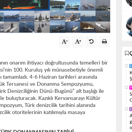
ının onarım ihtiyacı doğrultusunda temelleri bir
E
si’nin 100. Kuruluş yılı münasebetiyle önemli
K
ı tamamladı. 4-6 Haziran tarihleri arasında
Ş
lcük Tersanesi ve Donanma Sempozyumu,
P
rk Denizciliğinin Dünü-Bugünü” alt başlığı ile
S
ile buluşturacak. Kazıklı Kervansarayı Kültür
G
empozyum, Türk denizcilik tarihini alanında
E
lik otoritelerinin katılımıyla masaya
A
g
o