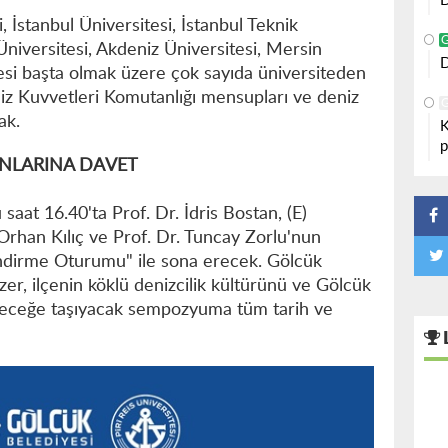
D
 İstanbul Üniversitesi, İstanbul Teknik
Üniversitesi, Akdeniz Üniversitesi, Mersin
D
itesi başta olmak üzere çok sayıda üniversiteden
iz Kuvvetleri Komutanlığı mensupları ve deniz
ak.
K
p
UNLARINA DAVET
at 16.40'ta Prof. Dr. İdris Bostan, (E)
Orhan Kılıç ve Prof. Dr. Tuncay Zorlu'nun
endirme Oturumu" ile sona erecek. Gölcük
zer, ilçenin köklü denizcilik kültürünü ve Gölcük
eleceğe taşıyacak sempozyuma tüm tarih ve