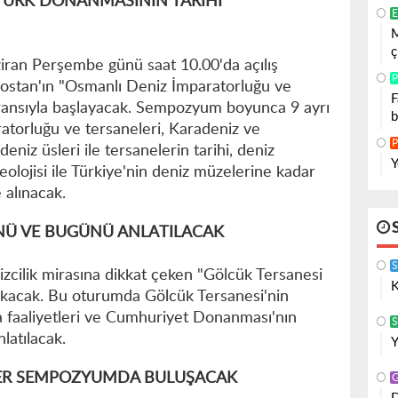
ÜRK DONANMASININ TARİHİ
E
M
ç
iran Perşembe günü saat 10.00'da açılış
P
 Bostan'ın "Osmanlı Deniz İmparatorluğu ve
F
feransıyla başlayacak. Sempozyum boyunca 9 ayrı
b
torluğu ve tersaneleri, Karadeniz ve
P
eniz üsleri ile tersanelerin tarihi, deniz
Y
keolojisi ile Türkiye'nin deniz müzelerine kadar
e alınacak.
NÜ VE BUGÜNÜ ANLATILACAK
izcilik mirasına dikkat çeken "Gölcük Tersanesi
K
kacak. Bu oturumda Gölcük Tersanesi'nin
a faaliyetleri ve Cumhuriyet Donanması'nın
S
latılacak.
Y
LER SEMPOZYUMDA BULUŞACAK