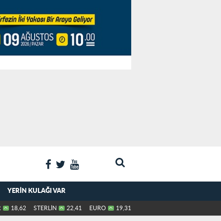
YERIN KULAĞI VAR
R
18,62
STERLİN
22,41
EURO
19,31