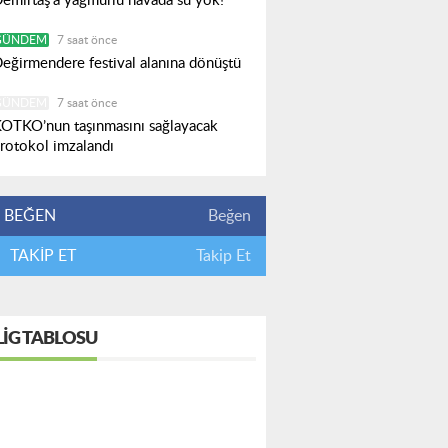
emirtaş'a yağmurlu havada su yok!
GÜNDEM
7 saat önce
eğirmendere festival alanına dönüştü
GÜNDEM
7 saat önce
OTKO’nun taşınmasını sağlayacak
rotokol imzalandı
BEĞEN
Beğen
TAKİP ET
Takip Et
LIG TABLOSU