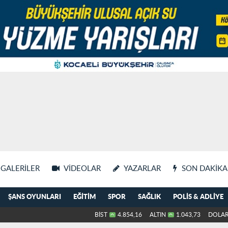
GALERILER
VIDEOLAR
YAZARLAR
SON DAKIKA
ŞANS OYUNLARI
EĞITIM
SPOR
SAĞLIK
POLIS & ADLIYE
BİST
4.854,16
ALTIN
1.043,73
DOLA