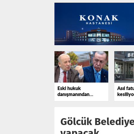
Eski hukuk
Asıl fat
danışmanından
kesiliyo
Erdoğan'a bir uyarı
daha
Gölcük Belediye
yapacak