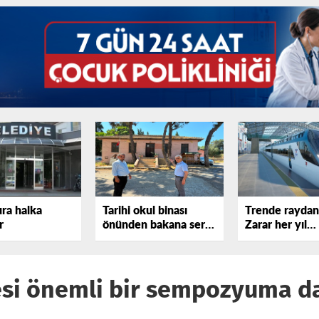
ura halka
Tarihi okul binası
Trende raydan 
r
önünden bakana sert
Zarar her yıl
tepki gösterdi!
katlanıyor
si önemli bir sempozyuma da