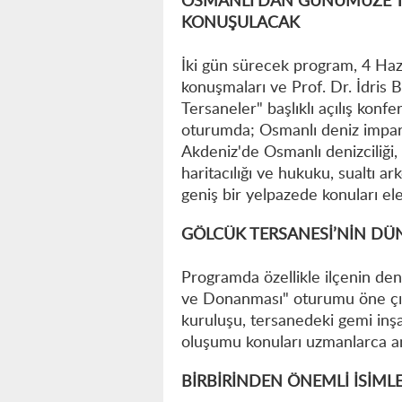
OSMANLI’DAN GÜNÜMÜZE T
KONUŞULACAK
İki gün sürecek program, 4 Haz
konuşmaları ve Prof. Dr. İdris
Tersaneler" başlıklı açılış kon
oturumda; Osmanlı deniz impara
Akdeniz'de Osmanlı denizciliği, d
haritacılığı ve hukuku, sualtı ar
geniş bir yelpazede konuları el
GÖLCÜK TERSANESİ’NİN DÜ
Programda özellikle ilçenin den
ve Donanması" oturumu öne çı
kuruluşu, tersanedeki gemi inş
oluşumu konuları uzmanlarca an
BİRBİRİNDEN ÖNEMLİ İSİM