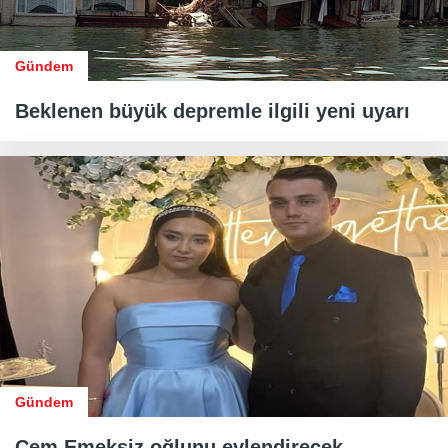
Gündem
Beklenen büyük depremle ilgili yeni uyarı
Gündem
Cem Emeksiz oğlunu evlendirecek