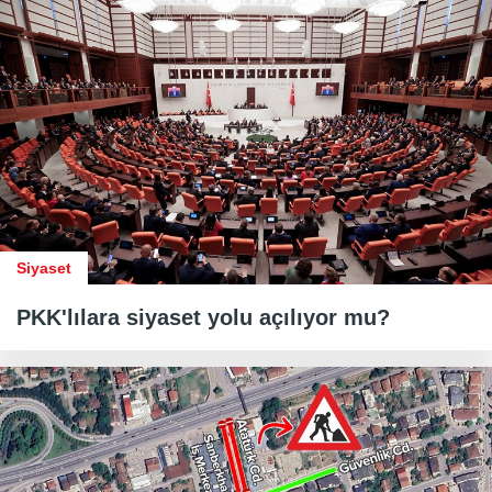
Siyaset
PKK'lılara siyaset yolu açılıyor mu?