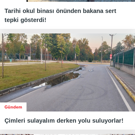
Tarihi okul binası önünden bakana sert
tepki gösterdi!
Gündem
Çimleri sulayalım derken yolu suluyorlar!