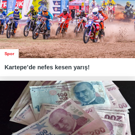
Spor
Kartepe’de nefes kesen yarış!