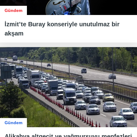
Gündem
İzmit’te Buray konseriyle unutulmaz bir
akşam
Gündem
Alikahya altgeçit ve yağmursuyu menfezleri