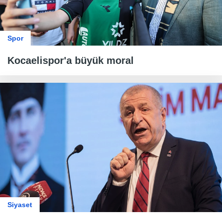
Spor
Kocaelispor'a büyük moral
Siyaset