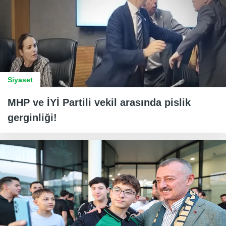
Siyaset
MHP ve İYİ Partili vekil arasında pislik
gerginliği!