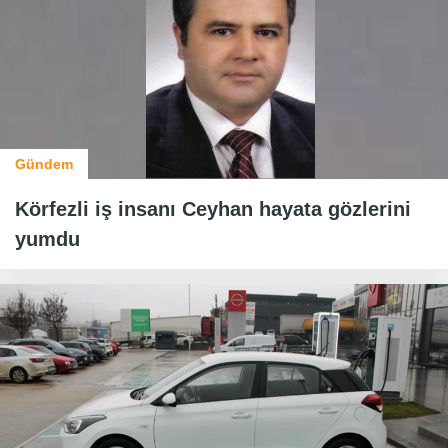
Gündem
Körfezli iş insanı Ceyhan hayata gözlerini
yumdu