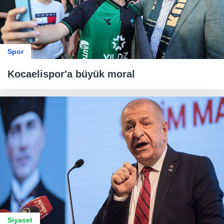
Spor
Kocaelispor'a büyük moral
Siyaset