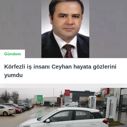
Gündem
Körfezli iş insanı Ceyhan hayata gözlerini
yumdu