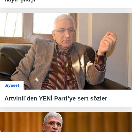
Siyaset
Artvinli’den YENİ Parti’ye sert sözler