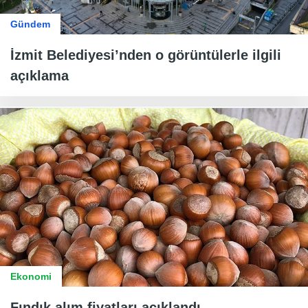
Gündem
İzmit Belediyesi’nden o görüntülerle ilgili
açıklama
Ekonomi
Fındık alım fiyatları açıklandı