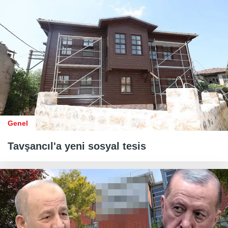
Genel
Tavşancıl'a yeni sosyal tesis