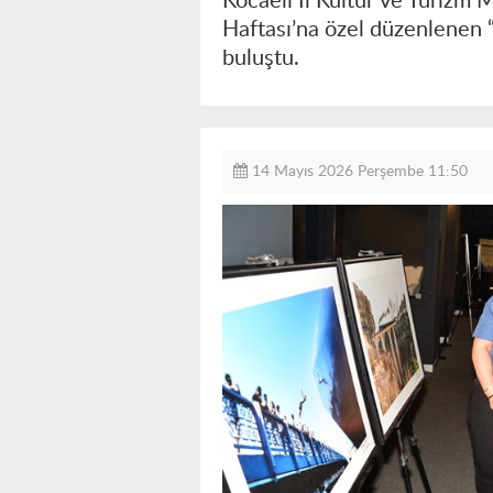
Kocaeli İl Kültür ve Turizm
Haftası’na özel düzenlenen “
buluştu.
14 Mayıs 2026 Perşembe 11:50