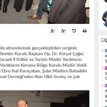
ihi atmosferinde gerçekleştirilen serginin
E
 Yönetim Kurulu Başkanı Op. Dr. Kürşat Çağın,
K
caeli İl Kültür ve Turizm Müdür Yardımcısı
Ş
 Varlıklarını Koruma Bölge Kurulu Müdür Vekili
P
i Ebru İnal Karaçoban, Şube Müdürü Bahaddin
S
anat Derneği’nden Akın Ülkü Sevinç ve çok
G
E
A
g
o