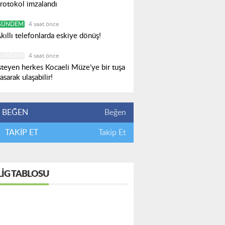
rotokol imzalandı
GÜNDEM
4 saat önce
kıllı telefonlarda eskiye dönüş!
GÜNDEM
4 saat önce
steyen herkes Kocaeli Müze’ye bir tuşa
asarak ulaşabilir!
BEĞEN
Beğen
TAKİP ET
Takip Et
LIG TABLOSU