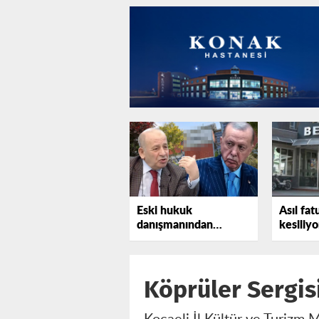
Eski hukuk
Asıl fat
danışmanından
kesiliyo
Erdoğan'a bir uyarı
daha
Köprüler Sergis