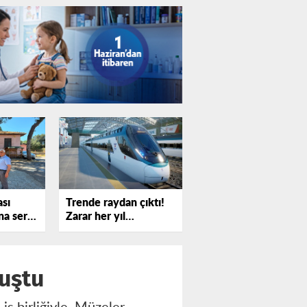
ası
Trende raydan çıktı!
a sert
Zarar her yıl
!
katlanıyor
uştu