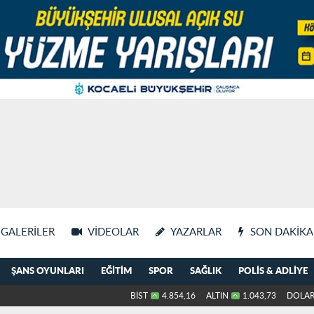
GALERILER
VIDEOLAR
YAZARLAR
SON DAKIKA
ŞANS OYUNLARI
EĞITIM
SPOR
SAĞLIK
POLIS & ADLIYE
BİST
4.854,16
ALTIN
1.043,73
DOLA