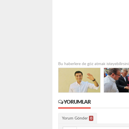
Bu haberlere de göz atmak isteyebilirsini
YORUMLAR
Yorum Gönder
0