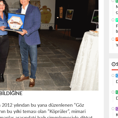
E
M
ç
P
F
b
P
Y
D
BİLDİĞİNE
D
n 2012 yılından bu yana düzenlenen “Göz
nın bu yılki teması olan “Köprüler”, mimari
K