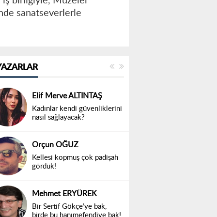
ş birliğiyle, Müzeler
’nde sanatseverlerle
YAZARLAR
Elif Merve ALTINTAŞ
Kadınlar kendi güvenliklerini
nasıl sağlayacak?
Orçun OĞUZ
Kellesi kopmuş çok padişah
gördük!
Mehmet ERYÜREK
Bir Sertif Gökçe’ye bak,
birde bu hanımefendiye bak!