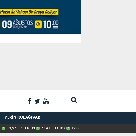
YERIN KULAĞI VAR
R
18,62
STERLİN
22,41
EURO
19,31