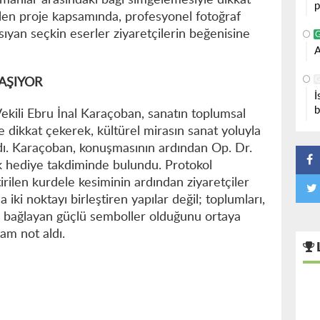
zamanlar arasındaki bağı simgelemesiyle dikkat
p
rülen proje kapsamında, profesyonel fotoğraf
sıyan seçkin eserler ziyaretçilerin beğenisine
A
AŞIYOR
İ
b
ekili Ebru İnal Karaçoban, sanatın toplumsal
e dikkat çekerek, kültürel mirasın sanat yoluyla
dı. Karaçoban, konuşmasının ardından Op. Dr.
k hediye takdiminde bulundu. Protokol
tirilen kurdele kesiminin ardından ziyaretçiler
a iki noktayı birleştiren yapılar değil; toplumları,
ne bağlayan güçlü semboller olduğunu ortaya
am not aldı.