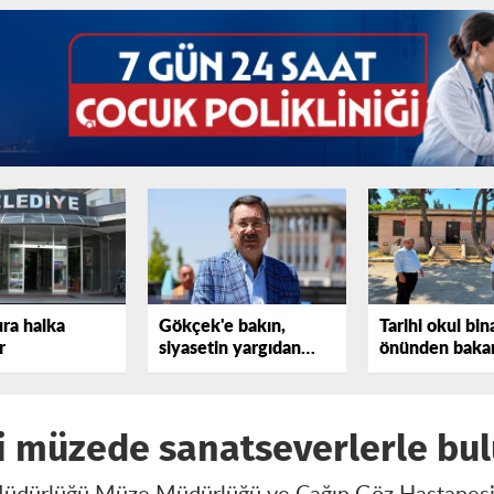
ura halka
Gökçek'e bakın,
Tarihi okul bin
r
siyasetin yargıdan
önünden bakan
elini çekmediğini
tepki gösterdi
görün!
i müzede sanatseverlerle bul