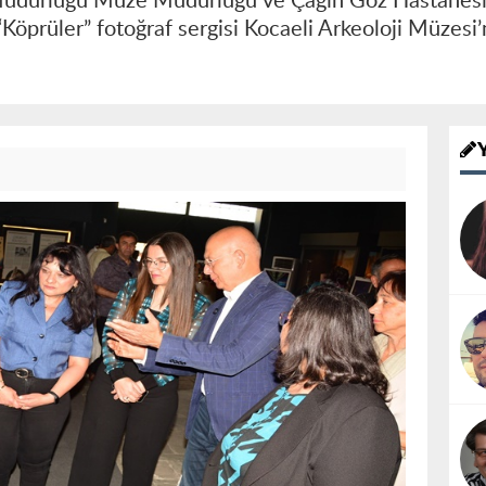
 Müdürlüğü Müze Müdürlüğü ve Çağın Göz Hastanesi i
Köprüler” fotoğraf sergisi Kocaeli Arkeoloji Müzesi