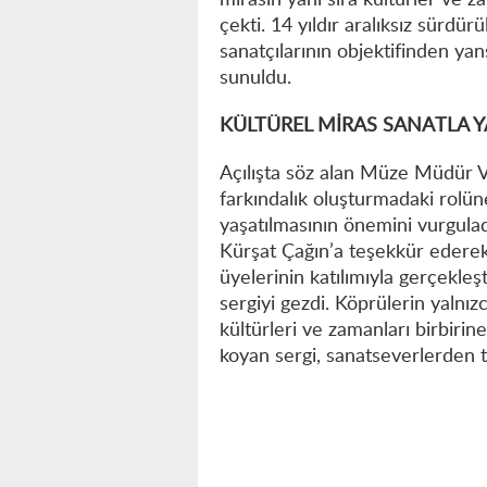
mirasın yanı sıra kültürler ve 
çekti. 14 yıldır aralıksız sürdü
sanatçılarının objektifinden yan
sunuldu.
KÜLTÜREL MİRAS SANATLA Y
Açılışta söz alan Müze Müdür V
farkındalık oluşturmadaki rolün
yaşatılmasının önemini vurgula
Kürşat Çağın’a teşekkür edere
üyelerinin katılımıyla gerçekleş
sergiyi gezdi. Köprülerin yalnızc
kültürleri ve zamanları birbiri
koyan sergi, sanatseverlerden t