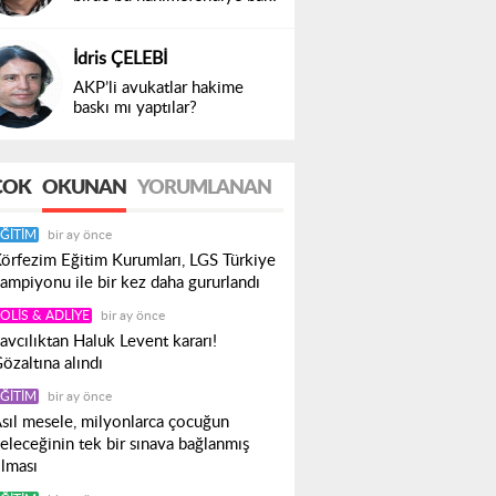
İdris ÇELEBİ
AKP’li avukatlar hakime
baskı mı yaptılar?
ÇOK
OKUNAN
YORUMLANAN
ĞITIM
bir ay önce
örfezim Eğitim Kurumları, LGS Türkiye
ampiyonu ile bir kez daha gururlandı
OLIS & ADLIYE
bir ay önce
avcılıktan Haluk Levent kararı!
özaltına alındı
ĞITIM
bir ay önce
sıl mesele, milyonlarca çocuğun
eleceğinin tek bir sınava bağlanmış
lması