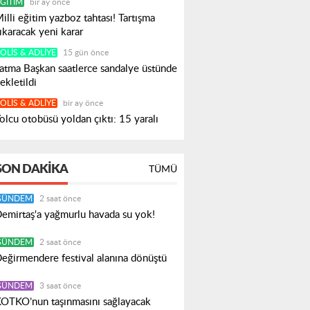
ĞITIM
bir ay önce
illi eğitim yazboz tahtası! Tartışma
ıkaracak yeni karar
OLIS & ADLIYE
15 gün önce
atma Başkan saatlerce sandalye üstünde
ekletildi
OLIS & ADLIYE
bir ay önce
olcu otobüsü yoldan çıktı: 15 yaralı
SON DAKIKA
TÜMÜ
GÜNDEM
2 saat önce
emirtaş'a yağmurlu havada su yok!
GÜNDEM
2 saat önce
eğirmendere festival alanına dönüştü
GÜNDEM
3 saat önce
OTKO’nun taşınmasını sağlayacak