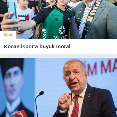
Spor
Kocaelispor'a büyük moral