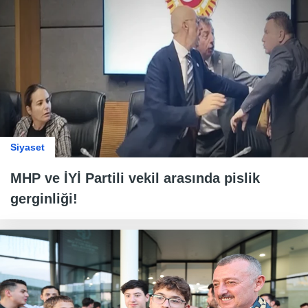
Siyaset
MHP ve İYİ Partili vekil arasında pislik
gerginliği!