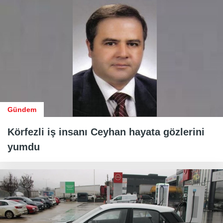
Gündem
Körfezli iş insanı Ceyhan hayata gözlerini
yumdu