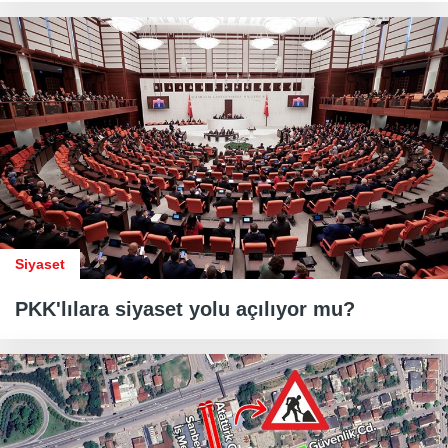
Siyaset
PKK'lılara siyaset yolu açılıyor mu?