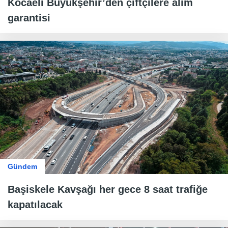
Kocaeli Büyükşehir’den çiftçilere alım
garantisi
Gündem
Başiskele Kavşağı her gece 8 saat trafiğe
kapatılacak