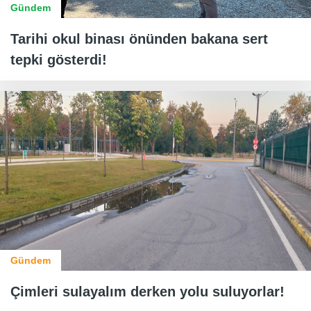
Gündem
Tarihi okul binası önünden bakana sert
tepki gösterdi!
Gündem
Çimleri sulayalım derken yolu suluyorlar!