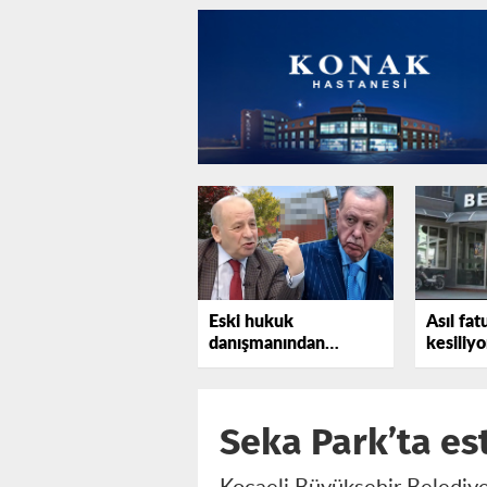
Eski hukuk
Asıl fat
danışmanından
kesiliyo
Erdoğan'a bir uyarı
daha
Seka Park’ta es