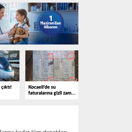
çıktı!
Kocaeli’de su
faturalarına gizli zam
iddiası