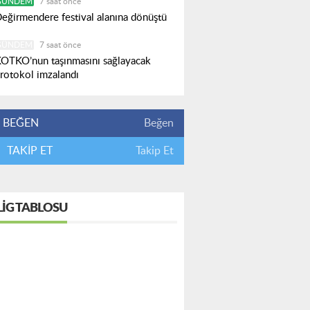
GÜNDEM
7 saat önce
eğirmendere festival alanına dönüştü
GÜNDEM
7 saat önce
OTKO’nun taşınmasını sağlayacak
rotokol imzalandı
BEĞEN
Beğen
TAKİP ET
Takip Et
LIG TABLOSU