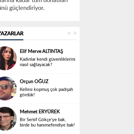
arına kadar tüm donatıları
ünü güçlendiriyor.
YAZARLAR
Elif Merve ALTINTAŞ
Kadınlar kendi güvenliklerini
nasıl sağlayacak?
Orçun OĞUZ
Kellesi kopmuş çok padişah
gördük!
Mehmet ERYÜREK
Bir Sertif Gökçe’ye bak,
birde bu hanımefendiye bak!