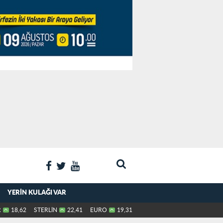
YERIN KULAĞI VAR
R
18,62
STERLİN
22,41
EURO
19,31