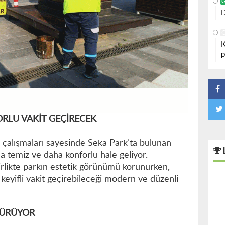
D
K
p
LU VAKİT GEÇİRECEK
 çalışmaları sayesinde Seka Park’ta bulunan
ha temiz ve daha konforlu hale geliyor.
irlikte parkın estetik görünümü korunurken,
e keyifli vakit geçirebileceği modern ve düzenli
SÜRÜYOR