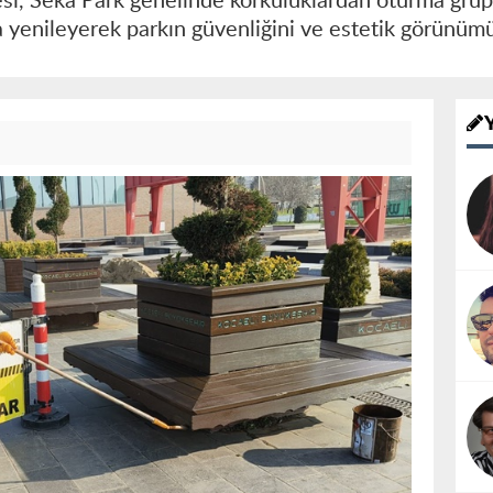
si, Seka Park genelinde korkuluklardan oturma grupl
a yenileyerek parkın güvenliğini ve estetik görünüm