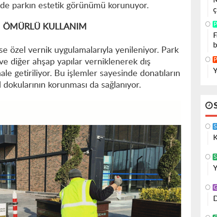
M
em de parkın estetik görünümü korunuyor.
ç
P
N ÖMÜRLÜ KULLANIM
F
b
 ise özel vernik uygulamalarıyla yenileniyor. Park
P
 ve diğer ahşap yapılar verniklenerek dış
Y
ale getiriliyor. Bu işlemler sayesinde donatıların
l dokularının korunması da sağlanıyor.
K
S
Y
D