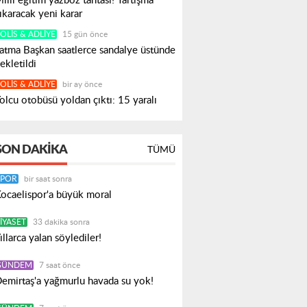
illi eğitim yazboz tahtası! Tartışma
ıkaracak yeni karar
OLIS & ADLIYE
15 gün önce
atma Başkan saatlerce sandalye üstünde
ekletildi
OLIS & ADLIYE
bir ay önce
olcu otobüsü yoldan çıktı: 15 yaralı
SON DAKIKA
TÜMÜ
SPOR
bir saat sonra
ocaelispor'a büyük moral
IYASET
33 dakika sonra
ıllarca yalan söylediler!
GÜNDEM
7 saat önce
emirtaş'a yağmurlu havada su yok!