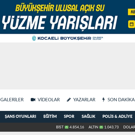
GALERILER
VIDEOLAR
YAZARLAR
SON DAKIKA
ŞANS OYUNLARI
EĞITIM
SPOR
SAĞLIK
POLIS & ADLIYE
BİST
4.854,16
ALTIN
1.043,73
DOLA