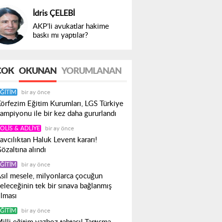
İdris ÇELEBİ
AKP’li avukatlar hakime
baskı mı yaptılar?
ÇOK
OKUNAN
YORUMLANAN
ĞITIM
bir ay önce
örfezim Eğitim Kurumları, LGS Türkiye
ampiyonu ile bir kez daha gururlandı
OLIS & ADLIYE
bir ay önce
avcılıktan Haluk Levent kararı!
özaltına alındı
ĞITIM
bir ay önce
sıl mesele, milyonlarca çocuğun
eleceğinin tek bir sınava bağlanmış
lması
ĞITIM
bir ay önce