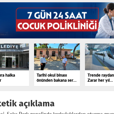
ura halka
Tarihi okul binası
Trende raydan 
r
önünden bakana sert
Zarar her yıl
tepki gösterdi!
katlanıyor
tetik açıklama