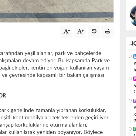
arafından yeşil alanlar, park ve bahçelerde
E
alışmaları devam ediyor. Bu kapsamda Park ve
K
bağlı ekipler, kentin en yoğun kullanılan yaşam
Ş
k ve çevresinde kapsamlı bir bakım çalışması
P
S
G
YOR
E
A
park genelinde zamanla yıpranan korkuluklar,
g
şitli kent mobilyaları tek tek elden geçiriliyor.
o
hşap korkuluklar ile oturma alanları,
E
ar kullanılarak yeniden boyanıyor. Böylece