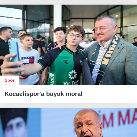
Spor
Kocaelispor'a büyük moral