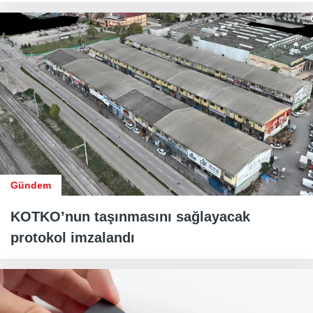
Gündem
KOTKO’nun taşınmasını sağlayacak
protokol imzalandı