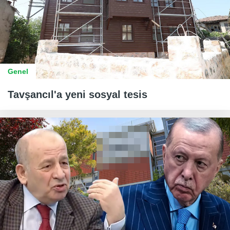
Genel
Tavşancıl'a yeni sosyal tesis