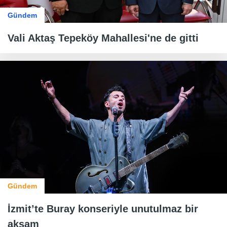
Gündem
Vali Aktaş Tepeköy Mahallesi'ne de gitti
Gündem
İzmit’te Buray konseriyle unutulmaz bir
akşam