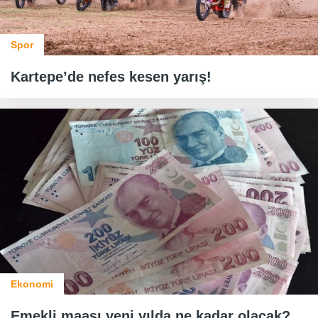
Spor
Kartepe’de nefes kesen yarış!
Ekonomi
Emekli maaşı yeni yılda ne kadar olacak?