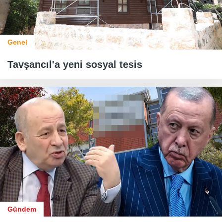
Genel
Tavşancıl'a yeni sosyal tesis
Gündem