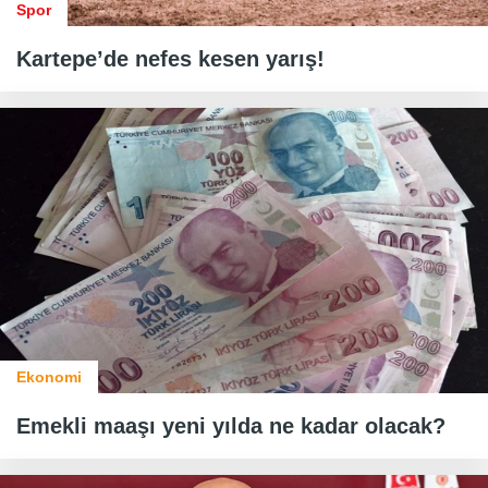
Spor
Kartepe’de nefes kesen yarış!
Ekonomi
Emekli maaşı yeni yılda ne kadar olacak?