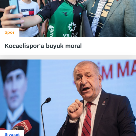
Spor
Kocaelispor'a büyük moral
Siyaset