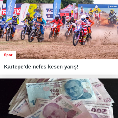
Spor
Kartepe’de nefes kesen yarış!