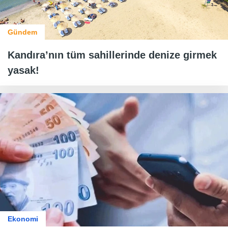
Gündem
Kandıra’nın tüm sahillerinde denize girmek
yasak!
Ekonomi