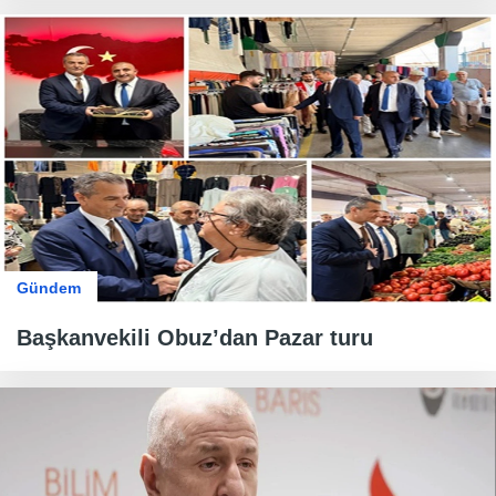
Gündem
Başkanvekili Obuz’dan Pazar turu