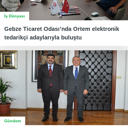
İş Dünyası
Gebze Ticaret Odası’nda Ortem elektronik
tedarikçi adaylarıyla buluştu
Gündem