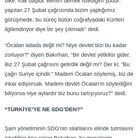
ülke. Irak başka. Benim demek istediğim şudur:
yapılan 27 Şubat çağrısında bizim yaptığımız
görüşmede, bu süreç bütün coğrafyadaki Kürtleri
ilgilendiriyor diye bir şey çıkmadı” dedi.
“Öcalan adada değil mi? Niye devlet bizi bu kadar
zorluyor?” diyen Bakırhan, “Bir devlet yetkilisi gider.
Biz 27 Şubat çağrısını getirdik değil mi? Der ki; "Bu
çağrı Suriye içindir." Madem Öcalan söylemiş, biz de
inkar ediyorsak. Madem devlet Öcalan'ın söylediğini
biliyorsa niye aylardır biz bunu tartışıyoruz?” dedi.
“TÜRKİYE’YE NE SDG’DEN?”
Şam yönetiminin SDG'nin silahlarını elinde tutmasını