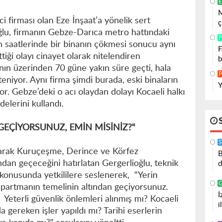
E
M
 firması olan Eze İnşaat’a yönelik sert
ç
oğlu, firmanın Gebze-Darıca metro hattındaki
P
bah saatlerinde bir binanın çökmesi sonucu aynı
F
tiği olayı cinayet olarak nitelendiren
b
nın üzerinden 70 güne yakın süre geçti, hala
P
eniyor. Aynı firma şimdi burada, eski binaların
Y
or. Gebze’deki o acı olaydan dolayı Kocaeli halkı
delerini kullandı.
GEÇİYORSUNUZ, EMİN MİSİNİZ?"
S
ayarak Kuruçeşme, Derince ve Körfez
B
ndan geçeceğini hatırlatan Gergerlioğlu, teknik
d
i konusunda yetkililere seslenerek, "Yerin
i apartmanın temelinin altından geçiyorsunuz.
İ
 Yeterli güvenlik önlemleri alınmış mı? Kocaeli
i
 gereken işler yapıldı mı? Tarihi eserlerin