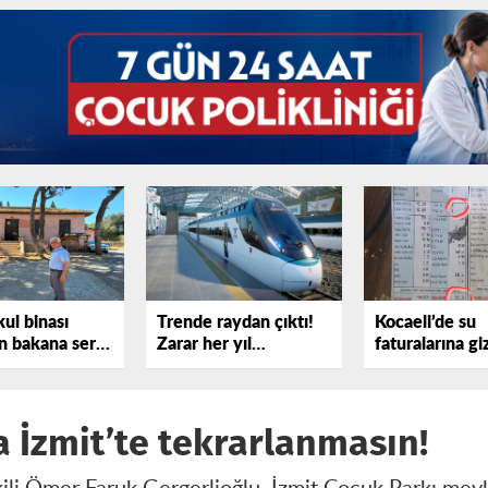
kul binası
Trende raydan çıktı!
Kocaeli’de su
 bakana sert
Zarar her yıl
faturalarına gi
sterdi!
katlanıyor
iddiası
a İzmit’te tekrarlanmasın!