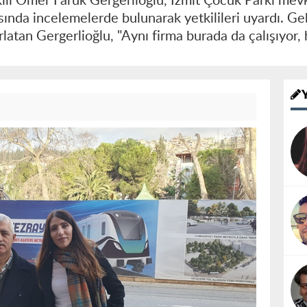
ili Ömer Faruk Gergerlioğlu, İzmit Çocuk Parkı me
sında incelemelerde bulunarak yetkilileri uyardı. G
atan Gergerlioğlu, "Aynı firma burada da çalışıyor, h