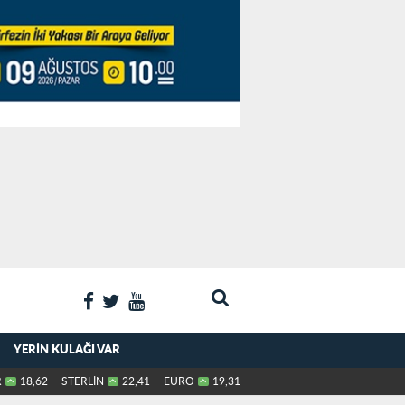
YERIN KULAĞI VAR
R
18,62
STERLİN
22,41
EURO
19,31