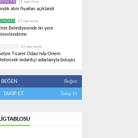
EKONOMI
11 saat önce
ındık alım fiyatları açıklandı
GÜNDEM
12 saat önce
zmit Belediyesinde iki yeni
örevlendirme
Ş DÜNYASI
13 saat önce
ebze Ticaret Odası’nda Ortem
lektronik tedarikçi adaylarıyla buluştu
BEĞEN
Beğen
TAKİP ET
Takip Et
LIG TABLOSU