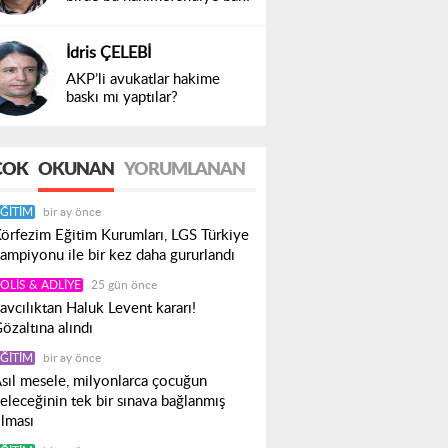
İdris ÇELEBİ
AKP’li avukatlar hakime
baskı mı yaptılar?
ÇOK
OKUNAN
YORUMLANAN
ĞITIM
bir ay önce
örfezim Eğitim Kurumları, LGS Türkiye
ampiyonu ile bir kez daha gururlandı
OLIS & ADLIYE
25 gün önce
avcılıktan Haluk Levent kararı!
özaltına alındı
ĞITIM
bir ay önce
sıl mesele, milyonlarca çocuğun
eleceğinin tek bir sınava bağlanmış
lması