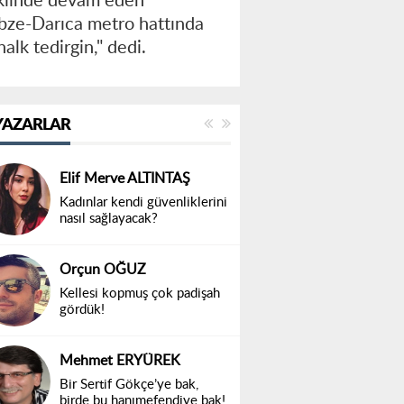
vkiinde devam eden
ebze-Darıca metro hattında
alk tedirgin," dedi.
YAZARLAR
Elif Merve ALTINTAŞ
Kadınlar kendi güvenliklerini
nasıl sağlayacak?
Orçun OĞUZ
Kellesi kopmuş çok padişah
gördük!
Mehmet ERYÜREK
Bir Sertif Gökçe’ye bak,
birde bu hanımefendiye bak!