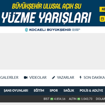
GALERILER
VIDEOLAR
YAZARLAR
SON DAKIKA
ŞANS OYUNLARI
EĞITIM
SPOR
SAĞLIK
POLIS & ADLIYE
BİST
4.854,16
ALTIN
1.043,73
DOLA