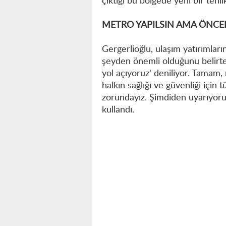
çıktığı bu bölgede yeni bir tehl
METRO YAPILSIN AMA ÖNCEL
Gergerlioğlu, ulaşım yatırımları
şeyden önemli olduğunu belirter
yol açıyoruz' deniliyor. Tamam, 
halkın sağlığı ve güvenliği için
zorundayız. Şimdiden uyarıyoruz
kullandı.