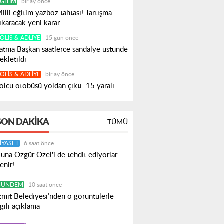
ĞITIM
bir ay önce
illi eğitim yazboz tahtası! Tartışma
ıkaracak yeni karar
OLIS & ADLIYE
15 gün önce
atma Başkan saatlerce sandalye üstünde
ekletildi
OLIS & ADLIYE
bir ay önce
olcu otobüsü yoldan çıktı: 15 yaralı
SON DAKIKA
TÜMÜ
IYASET
6 saat önce
una Özgür Özel'i de tehdit ediyorlar
enir!
GÜNDEM
10 saat önce
zmit Belediyesi’nden o görüntülerle
lgili açıklama