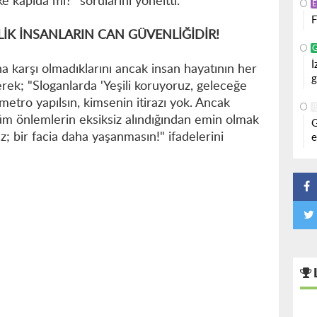
ike kapıda mı?" sorularını yöneltti.
F
İK İNSANLARIN CAN GÜVENLİĞİDİR!
İ
na karşı olmadıklarını ancak insan hayatının her
g
ek; "Sloganlarda 'Yeşili koruyoruz, geleceğe
metro yapılsın, kimsenin itirazı yok. Ancak
İ
 tüm önlemlerin eksiksiz alındığından emin olmak
G
; bir facia daha yaşanmasın!" ifadelerini
e