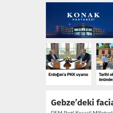
Erdoğan'a PKK uyarısı
Tarihi o
önünden
tepki gö
Gebze’deki faci