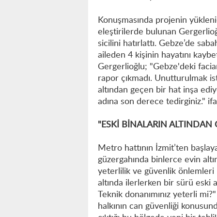
Konuşmasında projenin yüklenici
eleştirilerde bulunan Gergerli
sicilini hatırlattı. Gebze’de sa
aileden 4 kişinin hayatını kaybet
Gergerlioğlu; "Gebze'deki facia
rapor çıkmadı. Unutturulmak ist
altından geçen bir hat inşa ediy
adına son derece tedirginiz." ifa
"ESKİ BİNALARIN ALTINDAN 
Metro hattının İzmit’ten başl
güzergahında binlerce evin altı
yeterlilik ve güvenlik önlemler
altında ilerlerken bir sürü esk
Teknik donanımınız yeterli mi?"
halkının can güvenliği konusunda