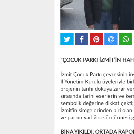
"ÇOCUK PARKI İZMİT’İN HAF
İzmit Çocuk Parkı çevresinin in
İl Yönetim Kurulu üyeleriyle bi
projenin tarihi dokuya zarar ve
sırasında tarihi eserlerin ve kem
sembolik değerine dikkat çekti; 
İzmit'in simgelerinden biri ola
ve parkın varlığını sürdürmesi g
BİNA YIKILDI, ORTADA RAPO