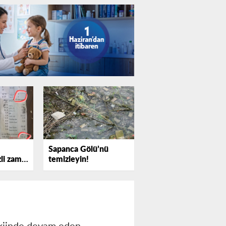
Sapanca Gölü’nü
zli zam
temizleyin!