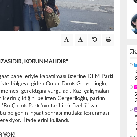
IZASIDIR, KORUNMALIDIR"
E
K
şaat panelleriyle kapatılması üzerine DEM Parti
Ş
rlikte bölgeye giden Ömer Faruk Gergerlioğlu,
P
rmemesi gerektiğini vurguladı. Kazı çalışmaları
S
iklerin çıktığını belirten Gergerlioğlu, parkın
G
"Bu Çocuk Parkı'nın tarihi bir özelliği var.
E
n bu bölgenin inşaat sonrası mutlaka korunması
A
erekiyor." İfadelerini kullandı.
g
o
R YOK!