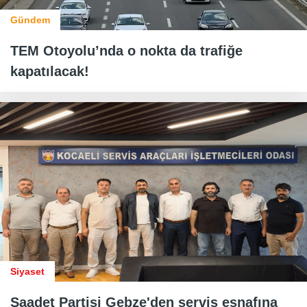
Gündem
TEM Otoyolu’nda o nokta da trafiğe
kapatılacak!
Siyaset
Saadet Partisi Gebze'den servis esnafına