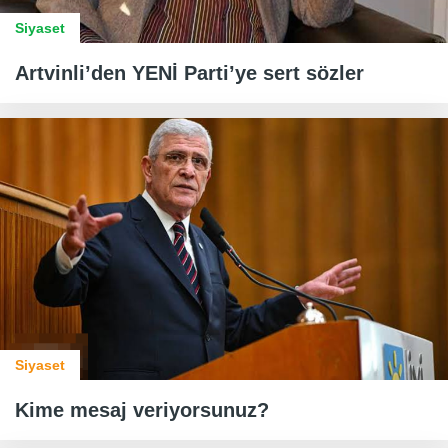
Siyaset
Artvinli’den YENİ Parti’ye sert sözler
Siyaset
Kime mesaj veriyorsunuz?