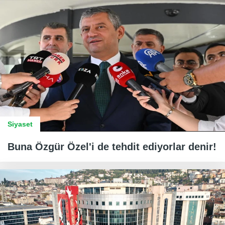
Siyaset
Buna Özgür Özel'i de tehdit ediyorlar denir!