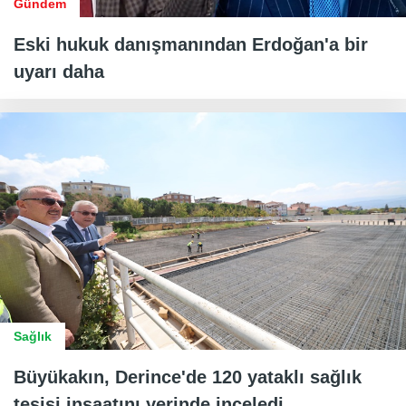
Gündem
Eski hukuk danışmanından Erdoğan'a bir
uyarı daha
Sağlık
Büyükakın, Derince'de 120 yataklı sağlık
tesisi inşaatını yerinde inceledi