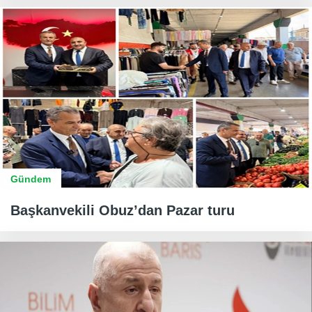
Gündem
Başkanvekili Obuz’dan Pazar turu