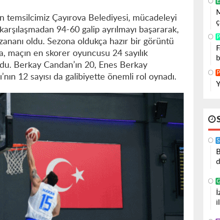
E
M
en temsilcimiz Çayırova Belediyesi, mücadeleyi
ç
karşılaşmadan 94-60 galip ayrılmayı başararak,
P
zananı oldu. Sezona oldukça hazır bir görüntü
F
a, maçın en skorer oyuncusu 24 sayılık
b
ldu. Berkay Candan’ın 20, Enes Berkay
P
’nın 12 sayısı da galibiyette önemli rol oynadı.
Y
S
B
d
İ
i