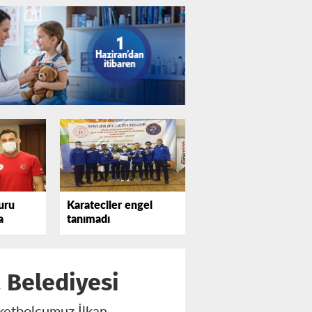
uru
Karateciler engel
a
tanımadı
 Belediyesi
sketbolcumuz İlkan