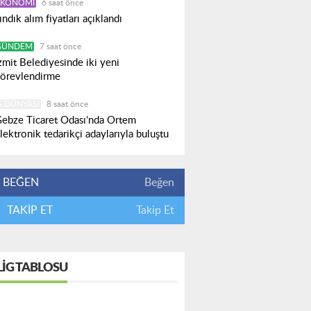
EKONOMI
6 saat önce
ındık alım fiyatları açıklandı
GÜNDEM
7 saat önce
zmit Belediyesinde iki yeni
örevlendirme
Ş DÜNYASI
8 saat önce
ebze Ticaret Odası’nda Ortem
lektronik tedarikçi adaylarıyla buluştu
BEĞEN
Beğen
TAKİP ET
Takip Et
LIG TABLOSU