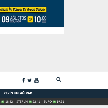
YERIN KULAĞI VAR
R
18,62
STERLİN
22,41
EURO
19,31