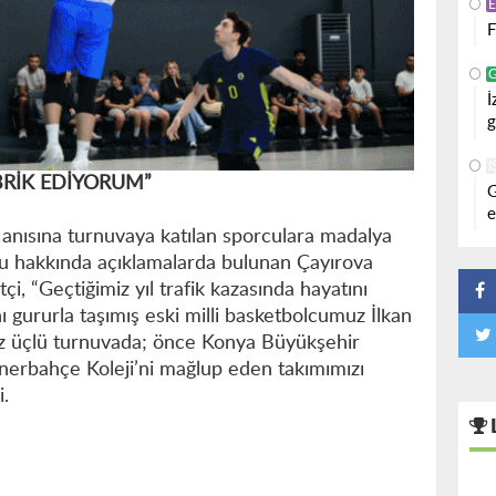
F
İ
g
İ
BRİK EDİYORUM”
G
e
anısına turnuvaya katılan sporculara madalya
nu hakkında açıklamalarda bulunan Çayırova
i, “Geçtiğimiz yıl trafik kazasında hayatını
 gururla taşımış eski milli basketbolcumuz İlkan
z üçlü turnuvada; önce Konya Büyükşehir
enerbahçe Koleji’ni mağlup eden takımımızı
.