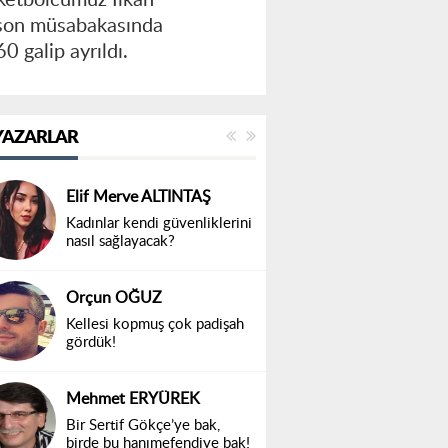
 son müsabakasında
0 galip ayrıldı.
YAZARLAR
Elif Merve ALTINTAŞ
Kadınlar kendi güvenliklerini
nasıl sağlayacak?
Orçun OĞUZ
Kellesi kopmuş çok padişah
gördük!
Mehmet ERYÜREK
Bir Sertif Gökçe’ye bak,
birde bu hanımefendiye bak!