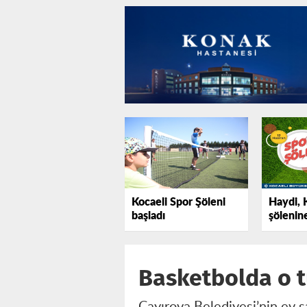
Kocaeli Spor Şöleni
Haydi, 
başladı
şölenin
Basketbolda o t
Çayırova Belediyesi’nin ev s