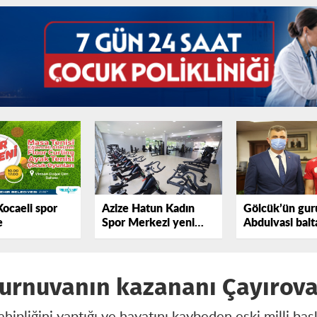
Kocaeli spor
Azize Hatun Kadın
Gölcük’ün gur
e
Spor Merkezi yeni
Abdulvasi balt
yerinde hizmete hazır
urnuvanın kazananı Çayırova
ahipliğini yaptığı ve hayatını kaybeden eski milli ba