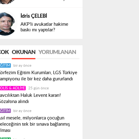
İdris ÇELEBİ
AKP’li avukatlar hakime
baskı mı yaptılar?
ÇOK
OKUNAN
YORUMLANAN
ĞITIM
bir ay önce
örfezim Eğitim Kurumları, LGS Türkiye
ampiyonu ile bir kez daha gururlandı
OLIS & ADLIYE
25 gün önce
avcılıktan Haluk Levent kararı!
özaltına alındı
ĞITIM
bir ay önce
sıl mesele, milyonlarca çocuğun
eleceğinin tek bir sınava bağlanmış
lması