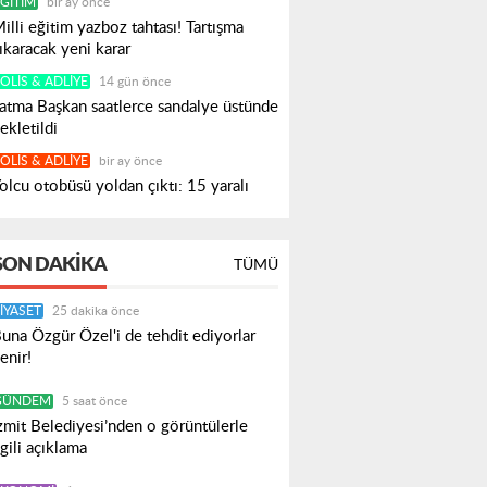
ĞITIM
bir ay önce
illi eğitim yazboz tahtası! Tartışma
ıkaracak yeni karar
OLIS & ADLIYE
14 gün önce
atma Başkan saatlerce sandalye üstünde
ekletildi
OLIS & ADLIYE
bir ay önce
olcu otobüsü yoldan çıktı: 15 yaralı
SON DAKIKA
TÜMÜ
IYASET
25 dakika önce
una Özgür Özel'i de tehdit ediyorlar
enir!
GÜNDEM
5 saat önce
zmit Belediyesi’nden o görüntülerle
lgili açıklama