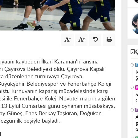
hayatını kaybeden İlkan Karaman’ın ansına
E
 Çayırova Belediyesi oldu. Çayırova Kapalı
K
ca düzenlenen turnuvaya Çayırova
Ş
 Büyükşehir Belediyespor ve Fenerbahçe Koleji
P
mıştı. Turnuvanın kapanış mücadelesinde karşı
S
esi ile Fenerbahçe Koleji Novotel maçında gülen
G
u. 13 Eylül Cumartesi günü oynanan müsabakaya,
E
ay Güneş, Enes Berkay Taşkıran, Doğukan
A
ezgün ilk beşiyle başladı.
g
o
I