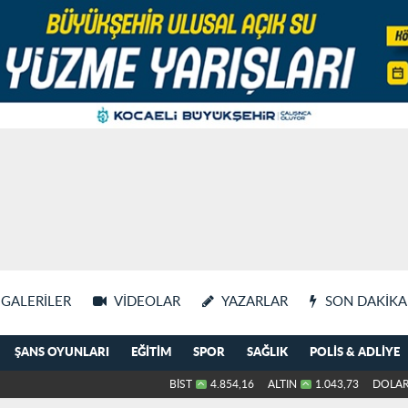
GALERILER
VIDEOLAR
YAZARLAR
SON DAKIKA
ŞANS OYUNLARI
EĞITIM
SPOR
SAĞLIK
POLIS & ADLIYE
BİST
4.854,16
ALTIN
1.043,73
DOLA