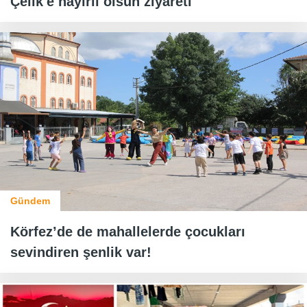
Çelik'e hayırlı olsun ziyareti
Gündem
Körfez’de de mahallelerde çocukları
sevindiren şenlik var!