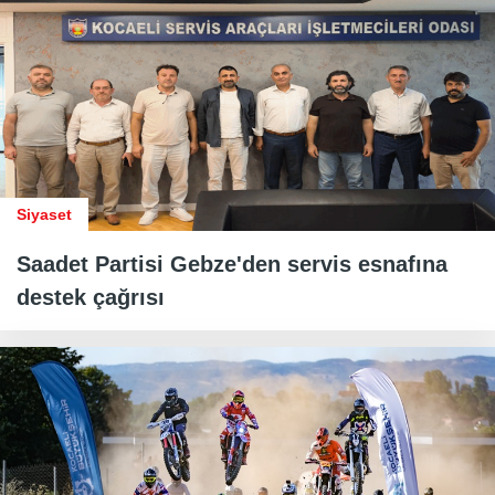
Siyaset
Saadet Partisi Gebze'den servis esnafına
destek çağrısı