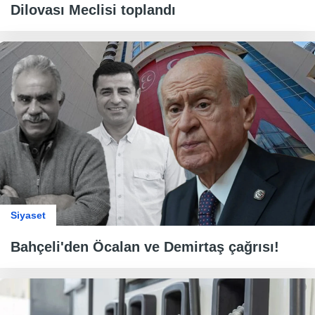
Dilovası Meclisi toplandı
Siyaset
Bahçeli'den Öcalan ve Demirtaş çağrısı!