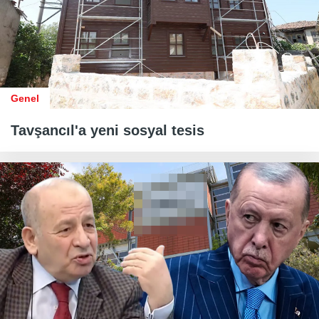
Genel
Tavşancıl'a yeni sosyal tesis