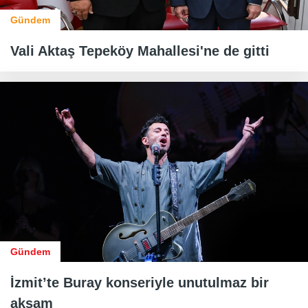
Gündem
Vali Aktaş Tepeköy Mahallesi'ne de gitti
Gündem
İzmit’te Buray konseriyle unutulmaz bir
akşam