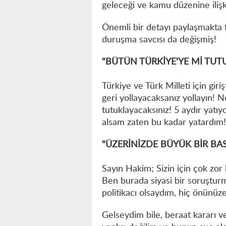
geleceği ve kamu düzenine ilişk
Önemli bir detayı paylaşmakta fa
duruşma savcısı da değişmiş!
"BÜTÜN TÜRKİYE'YE Mİ TUT
Türkiye ve Türk Milleti için gi
geri yollayacaksanız yollayın! 
tutuklayacaksınız! 5 aydır yatı
alsam zaten bu kadar yatardım!
"ÜZERİNİZDE BÜYÜK BİR B
Sayın Hakim; Sizin için çok zor 
Ben burada siyasi bir soruştur
politikacı olsaydım, hiç önünü
Gelseydim bile, beraat kararı v