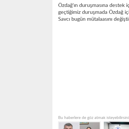
Özdağ'ın duruşmasına destek için
geçtiğimiz duruşmada Özdağ için 
Savcı bugün mütalaasını değiştir
Bu haberlere de göz atmak isteyebilirsini