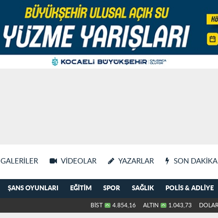
GALERILER
VIDEOLAR
YAZARLAR
SON DAKIKA
ŞANS OYUNLARI
EĞITIM
SPOR
SAĞLIK
POLIS & ADLIYE
BİST
4.854,16
ALTIN
1.043,73
DOLA