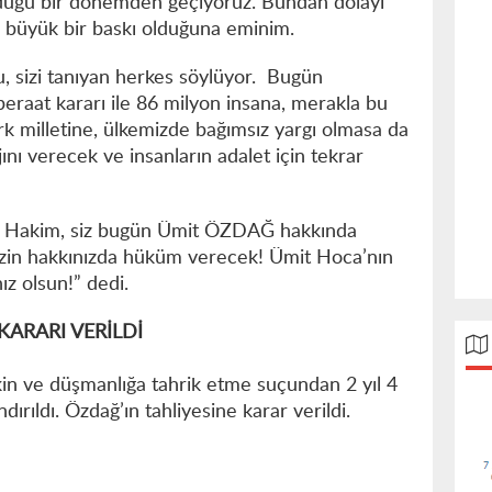
lduğu bir dönemden geçiyoruz. Bundan dolayı
zde büyük bir baskı olduğuna eminim.
u, sizi tanıyan herkes söylüyor. Bugün
beraat kararı ile 86 milyon insana, merakla bu
 milletine, ülkemizde bağımsız yargı olmasa da
ını verecek ve insanların adalet için tekrar
n Hakim, siz bugün Ümit ÖZDAĞ hakkında
izin hakkınızda hüküm verecek! Ümit Hoca’nın
ız olsun!” dedi.
ARARI VERİLDİ
 kin ve düşmanlığa tahrik etme suçundan 2 yıl 4
dırıldı. Özdağ’ın tahliyesine karar verildi.