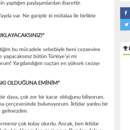
in yaptığım paylaşımlardan ibarettir.
yda var. Ne gariptir ki mütalaa ile birlikte
UKLAYACAKSINIZ!"
riştiğim bu mücadele sebebiyle beni cezaevine
Ne yapacaksınız bütün Türkiye’yi mi
yorum! Yargılandığım suçtan en yüksek cezayı
ASKI OLDUĞUNA EMİNİM"
bir dava, çok zor bir karar olduğunu biliyorum.
ma çerçevesinde bulunuyorum. İktidar yanlısı bir
ze gelmezdim.
ermeniz çok kolay olurdu. Ancak, ben iktidar