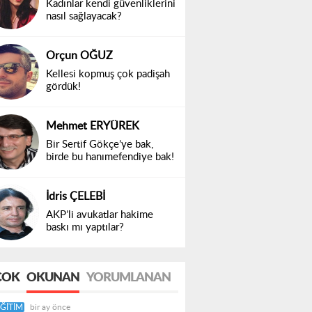
Kadınlar kendi güvenliklerini
nasıl sağlayacak?
Orçun OĞUZ
Kellesi kopmuş çok padişah
gördük!
Mehmet ERYÜREK
Bir Sertif Gökçe’ye bak,
birde bu hanımefendiye bak!
İdris ÇELEBİ
AKP’li avukatlar hakime
baskı mı yaptılar?
ÇOK
OKUNAN
YORUMLANAN
ĞITIM
bir ay önce