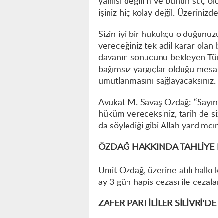
yanlısı değilim ve bunun suç o
işiniz hiç kolay değil. Üzerini
Sizin iyi bir hukukçu olduğunuz
vereceğiniz tek adil karar olan 
davanın sonucunu bekleyen Türk
bağımsız yargıçlar olduğu mesaj
umutlanmasını sağlayacaksınız.
Avukat M. Savaş Özdağ: “Sayı
hüküm vereceksiniz, tarih de s
da söylediği gibi Allah yardımcın
ÖZDAĞ HAKKINDA TAHLİYE K
Ümit Özdağ, üzerine atılı halkı
ay 3 gün hapis cezası ile cezalan
ZAFER PARTİLİLER SİLİVRİ'DE