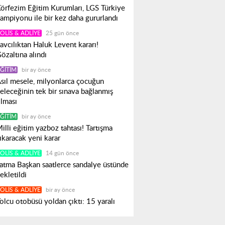
örfezim Eğitim Kurumları, LGS Türkiye
ampiyonu ile bir kez daha gururlandı
OLIS & ADLIYE
25 gün önce
avcılıktan Haluk Levent kararı!
özaltına alındı
ĞITIM
bir ay önce
sıl mesele, milyonlarca çocuğun
eleceğinin tek bir sınava bağlanmış
lması
ĞITIM
bir ay önce
illi eğitim yazboz tahtası! Tartışma
ıkaracak yeni karar
OLIS & ADLIYE
14 gün önce
atma Başkan saatlerce sandalye üstünde
ekletildi
OLIS & ADLIYE
bir ay önce
olcu otobüsü yoldan çıktı: 15 yaralı