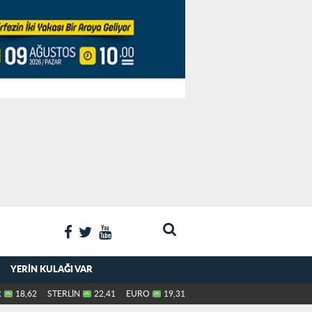
YERIN KULAĞI VAR
R
18,62
STERLİN
22,41
EURO
19,31