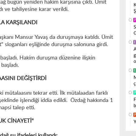
ağ bugün yeniden hakim karşısına çıktı. Ümit
K
ı ve tahliyesine karar verildi.
Ş
P
A KARŞILANDI
S
G
şkanı Mansur Yavaş da duruşmaya katıldı. Ümit
E
" sloganları eşliğinde duruşma salonuna girdi.
A
g
 başladı. Hakim duruşma düzenine ilişkin
o
başladı.
E
M
ASINI DEĞİŞTİRDİ
ç
 mütalaasını tekrar etti. İlk mütalaadan farklı
P
F
şeklinde işlendiği iddia edildi. Özdağ hakkında 1
b
hapsi talep etti.
P
K CİNAYETİ"
Y
ağ şu ifadeleri kullandı: