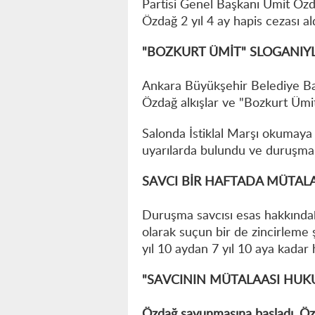
Partisi Genel Başkanı Ümit Özd
Özdağ 2 yıl 4 ay hapis cezası ald
"BOZKURT ÜMİT" SLOGANIYL
Ankara Büyükşehir Belediye Ba
Özdağ alkışlar ve "Bozkurt Ümit
Salonda İstiklal Marşı okumaya
uyarılarda bulundu ve duruşma 
SAVCI BİR HAFTADA MÜTALA
Duruşma savcısı esas hakkındaki
olarak suçun bir de zincirleme 
yıl 10 aydan 7 yıl 10 aya kadar 
"SAVCININ MÜTALAASI HUKU
Özdağ savunmasına başladı. Özd