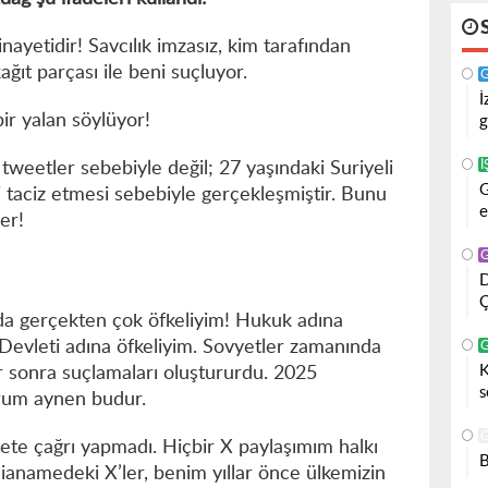
nayetidir! Savcılık imzasız, kim tarafından
kağıt parçası ile beni suçluyor.
İ
bir yalan söylüyor!
g
İ
tweetler sebebiyle değil; 27 yaşındaki Suriyeli
G
ni taciz etmesi sebebiyle gerçekleşmiştir. Bunu
e
er!
D
Ç
nda gerçekten çok öfkeliyim! Hukuk adına
 Devleti adına öfkeliyim. Sovyetler zamanında
K
r sonra suçlamaları oluştururdu. 2025
s
urum aynen budur.
ete çağrı yapmadı. Hiçbir X paylaşımım halkı
B
ianamedeki X’ler, benim yıllar önce ülkemizin