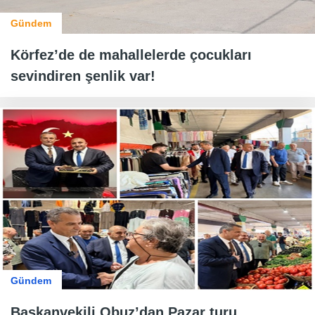
Gündem
Körfez’de de mahallelerde çocukları
sevindiren şenlik var!
Gündem
Başkanvekili Obuz’dan Pazar turu