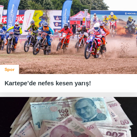
Spor
Kartepe’de nefes kesen yarış!