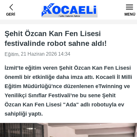
GERİ
MENÜ
Şehit Özcan Kan Fen Lisesi
festivalinde robot sahne aldı!
, 21 Haziran 2026 14:34
Eğitim
İzmit’te eğitim veren Şehit Özcan Kan Fen Lisesi
önemli bir etkinliğe daha imza attı. Kocaeli İl Milli
Eğitim Müdürlüğü'nce düzenlenen eTwinning ve
Yenilikçi Sınıflar Festivali’ne bu sene Şehit
Özcan Kan Fen Lisesi "Ada" adlı robotuyla ev
sahipliği yaptı.