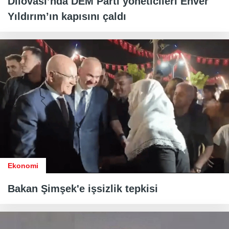
Dilovası’nda DEM Parti yöneticileri Enver
Yıldırım’ın kapısını çaldı
Ekonomi
Bakan Şimşek'e işsizlik tepkisi