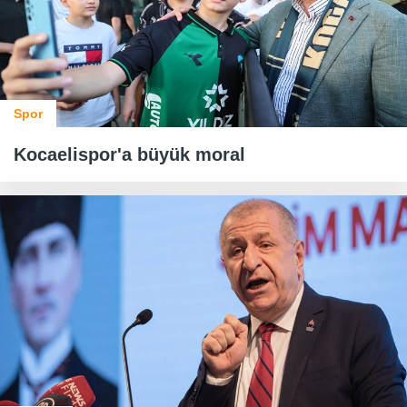
Spor
Kocaelispor'a büyük moral