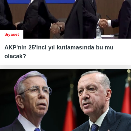
Siyaset
AKP'nin 25'inci yıl kutlamasında bu mu
olacak?