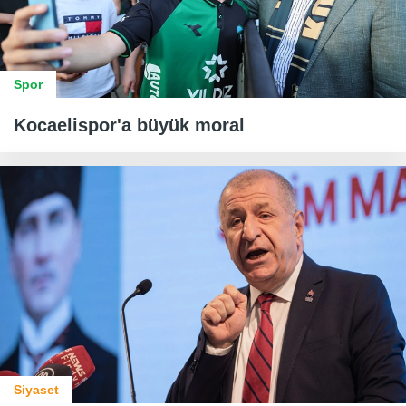
Spor
Kocaelispor'a büyük moral
Siyaset