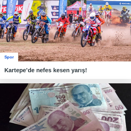
Spor
Kartepe’de nefes kesen yarış!