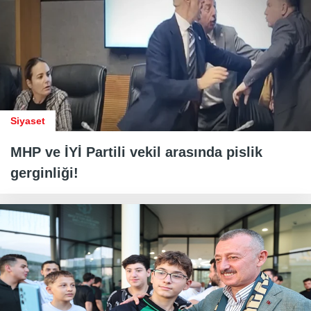
Siyaset
MHP ve İYİ Partili vekil arasında pislik
gerginliği!