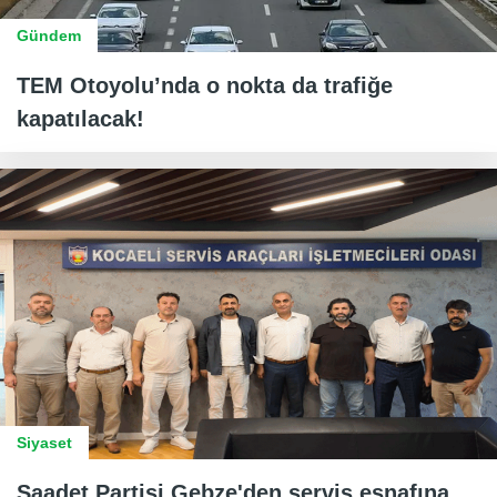
Gündem
TEM Otoyolu’nda o nokta da trafiğe
kapatılacak!
Siyaset
Saadet Partisi Gebze'den servis esnafına