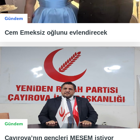
Gündem
Cem Emeksiz oğlunu evlendirecek
Gündem
Çayırova’nın gençleri MESEM istiyor