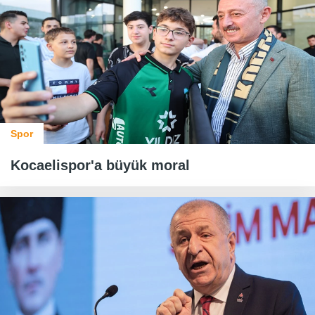
Spor
Kocaelispor'a büyük moral