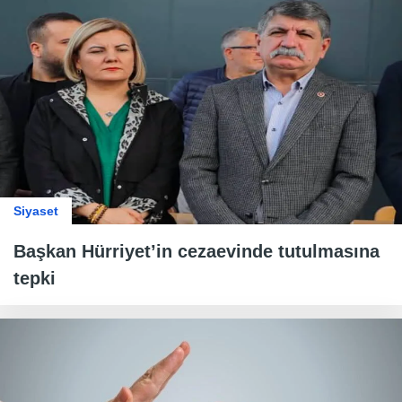
Siyaset
Başkan Hürriyet’in cezaevinde tutulmasına
tepki