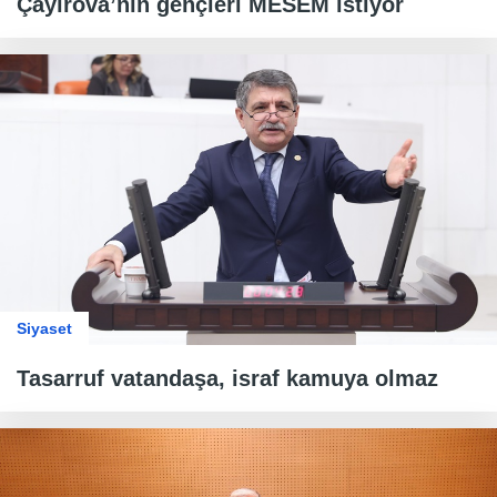
Çayırova’nın gençleri MESEM istiyor
Siyaset
Tasarruf vatandaşa, israf kamuya olmaz