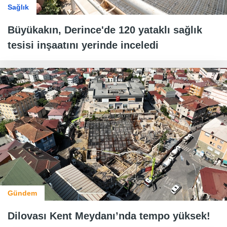
Sağlık
Büyükakın, Derince'de 120 yataklı sağlık
tesisi inşaatını yerinde inceledi
Gündem
Dilovası Kent Meydanı’nda tempo yüksek!