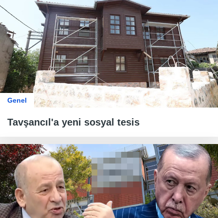
Genel
Tavşancıl'a yeni sosyal tesis