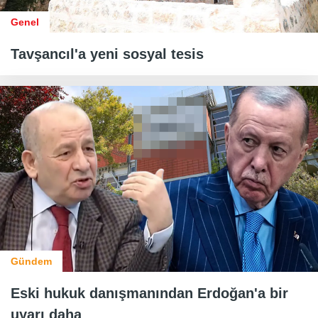
Genel
Tavşancıl'a yeni sosyal tesis
Gündem
Eski hukuk danışmanından Erdoğan'a bir
uyarı daha