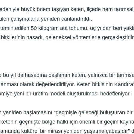
nedeniyle büyük önem taşıyan keten, ilçede hem tarımsal
ülen çalışmalarla yeniden canlandırıldı.
emin edilen 50 kilogram ata tohumu, üç yıldan beri yakla
itkilerinin hasadı, geleneksel yöntemlerle gerçekleştiri
e bu yıl da hasadına başlanan keten, yalnızca bir tarımsa
ması olarak değerlendiriliyor. Keten bitkisinin Kandıra’d
miye yeni bir üretim modeli oluşturulması hedefleniyor.
yeniden başlamasını “geçmişle geleceği buluşturan bir ad
, ketenin geçmişte bölge halkı için önemli bir geçim kayna
zamanda kültürel bir mirası yeniden yaşatma çabasıdır” d