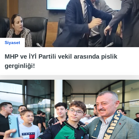
Siyaset
MHP ve İYİ Partili vekil arasında pislik
gerginliği!