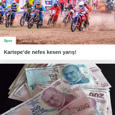
Spor
Kartepe’de nefes kesen yarış!