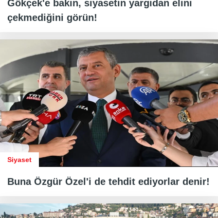
Gökçek'e bakın, siyasetin yargıdan elini
çekmediğini görün!
Siyaset
Buna Özgür Özel'i de tehdit ediyorlar denir!