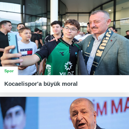
Spor
Kocaelispor'a büyük moral