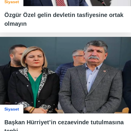
Siyaset
Özgür Özel gelin devletin tasfiyesine ortak
olmayın
Siyaset
Başkan Hürriyet’in cezaevinde tutulmasına