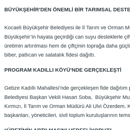
BÜYÜKŞEHİR’DEN ÖNEMLİ BİR TARIMSAL DEST
Kocaeli Büyükşehir Belediyesi ile İl Tarım ve Orman Müdü
Büyükşehir’in hayata geçirdiği can suyu desteklerle çift
üretimin artırılması hem de çiftçinin toprağa daha gü
biber, patlıcan ve salatalık fidesi dağıttı.
PROGRAM KADILLI KÖYÜ’NDE GERÇEKLEŞTİ
Gebze Kadıllı Mahallesi’nde gerçekleşen fide dağıtım
Belediyesi Başkan Vekili Hasan Soba, Büyükşehir Muht
Kırmızı, İl Tarım ve Orman Müdürü Ali Ulvi Özerdem, Ka
başkanları, yöneticileri, sivil toplum kuruluşlarının temsi