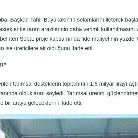
a, Başkan Tahir Büyükakın’ın selamlarını ileterek başlad
stekler ile tarım arazilerinin daha verimli kullanılmasını
i belirten Soba, proje kapsamında fide maliyetinin yüzde 
 ise üreticilere ait olduğunu ifade etti.
TI”
ilen tarımsal desteklerin toplamının 1,5 milyar lirayı aştı
anında olduklarını söyledi. Tarımsal üretimi güçlendirmeye
 bir araya geleceklerini ifade etti.