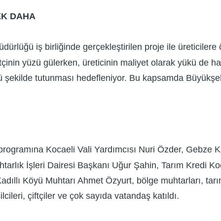
EK DAHA
rlüğü iş birliğinde gerçekleştirilen proje ile üreticilere
çinin yüzü gülerken, üreticinin maliyet olarak yükü de hafi
çlü şekilde tutunması hedefleniyor. Bu kapsamda Büyükşeh
 programına Kocaeli Vali Yardımcısı Nuri Özder, Gebze
arlık İşleri Dairesi Başkanı Uğur Şahin, Tarım Kredi 
dıllı Köyü Muhtarı Ahmet Özyurt, bölge muhtarları, tarıms
lcileri, çiftçiler ve çok sayıda vatandaş katıldı.