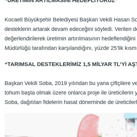
“ÜRETİMİN ARTILMASINI HEDEFLİYORUZ”
Kocaeli Büyükşehir Belediyesi Başkan Vekili Hasan Sob
desteklerin artarak devam edeceğini söyledi. Verilen de
değerlendirilerek üretimin artırılmasının hedeflendiğin
Müdürlüğü tarafından karşılandığını, yüzde 25’lik kısmın
“TARIMSAL DESTEKLERİMİZ 1,5 MİLYAR TL’Yİ AŞ
Başkan Vekili Soba, 2019 yılından bu yana çiftçilere ver
tohum başta olmak üzere onlarca proje ile üreticilerin y
Soba, dağıtılan fidelerin hasat döneminde de üreticilerle