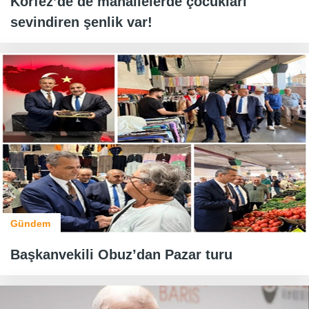
Körfez’de de mahallelerde çocukları
sevindiren şenlik var!
Gündem
Başkanvekili Obuz’dan Pazar turu