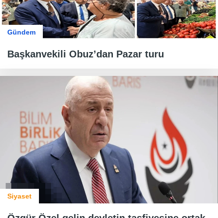
Gündem
Başkanvekili Obuz’dan Pazar turu
Siyaset
Özgür Özel gelin devletin tasfiyesine ortak