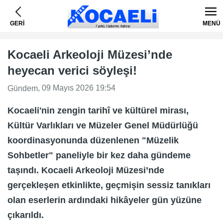
GERİ
MENÜ
Kocaeli Arkeoloji Müzesi’nde
heyecan verici söyleşi!
, 09 Mayıs 2026 19:54
Gündem
Kocaeli'nin zengin tarihî ve kültürel mirası,
Kültür Varlıkları ve Müzeler Genel Müdürlüğü
koordinasyonunda düzenlenen "Müzelik
Sohbetler" paneliyle bir kez daha gündeme
taşındı. Kocaeli Arkeoloji Müzesi’nde
gerçekleşen etkinlikte, geçmişin sessiz tanıkları
olan eserlerin ardındaki hikâyeler gün yüzüne
çıkarıldı.