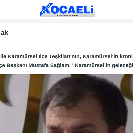
cak
ğı ile Karamürsel İlçe Teşkilatı’nın, Karamürsel’in k
lçe Başkanı Mustafa Sağlam, "Karamürsel’in geleceği iç