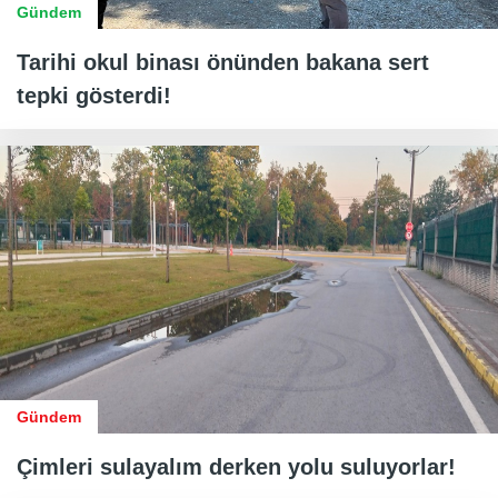
Gündem
Tarihi okul binası önünden bakana sert
tepki gösterdi!
Gündem
Çimleri sulayalım derken yolu suluyorlar!