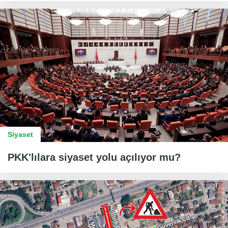
Siyaset
PKK'lılara siyaset yolu açılıyor mu?