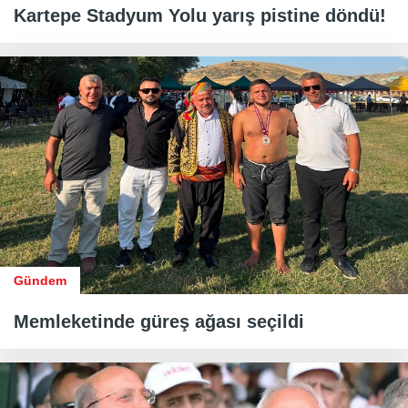
Kartepe Stadyum Yolu yarış pistine döndü!
Gündem
Memleketinde güreş ağası seçildi