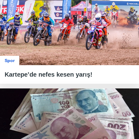
Spor
Kartepe’de nefes kesen yarış!