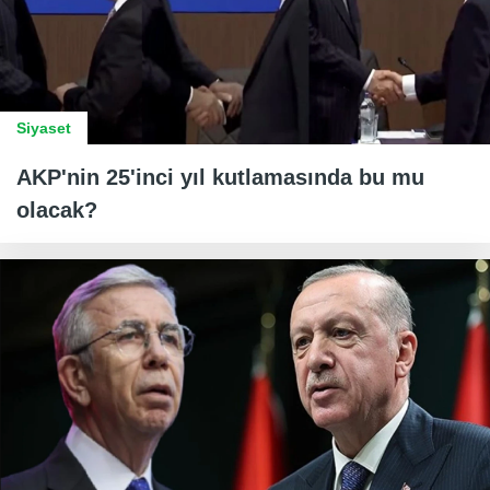
Siyaset
AKP'nin 25'inci yıl kutlamasında bu mu
olacak?