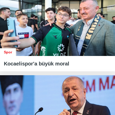
Spor
Kocaelispor'a büyük moral