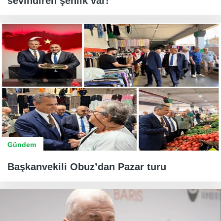
sevindiren şenlik var!
Gündem
Başkanvekili Obuz’dan Pazar turu