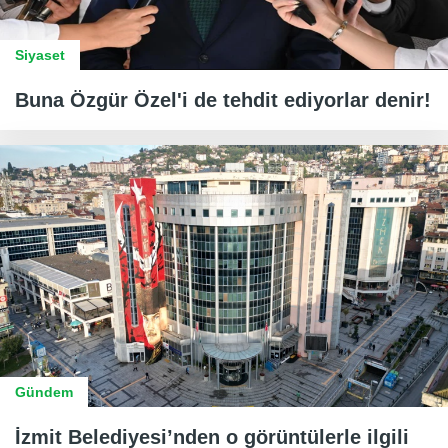
Siyaset
Buna Özgür Özel'i de tehdit ediyorlar denir!
Gündem
İzmit Belediyesi’nden o görüntülerle ilgili