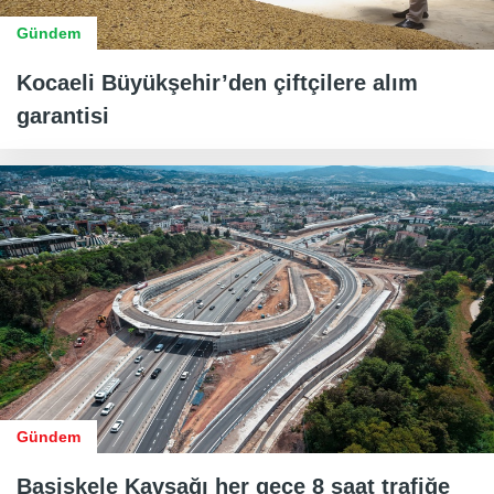
Gündem
Kocaeli Büyükşehir’den çiftçilere alım
garantisi
Gündem
Başiskele Kavşağı her gece 8 saat trafiğe