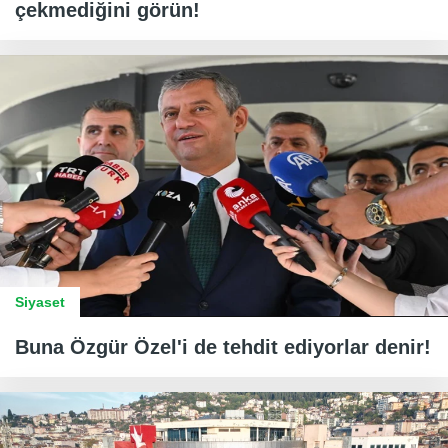
çekmediğini görün!
Siyaset
Buna Özgür Özel'i de tehdit ediyorlar denir!