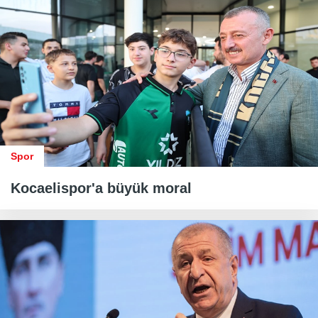
Spor
Kocaelispor'a büyük moral