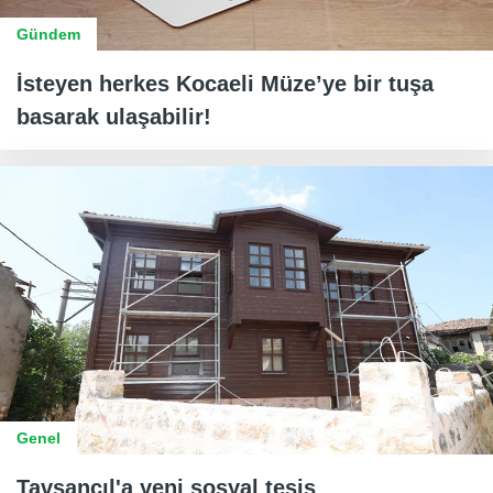
Gündem
İsteyen herkes Kocaeli Müze’ye bir tuşa
basarak ulaşabilir!
Genel
Tavşancıl'a yeni sosyal tesis