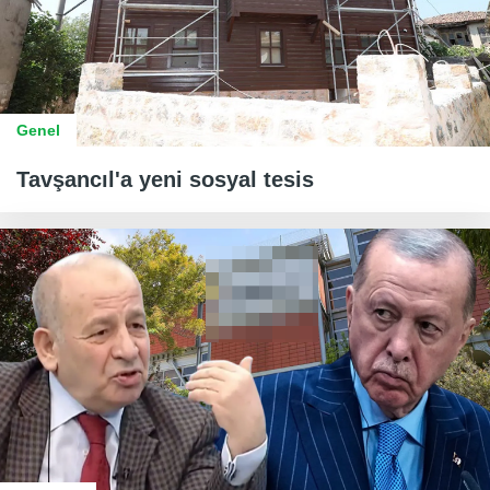
Genel
Tavşancıl'a yeni sosyal tesis