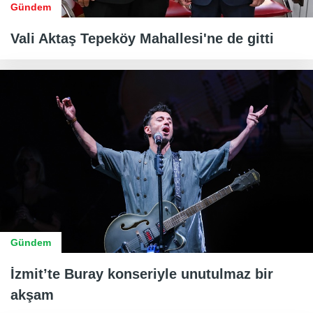
Gündem
Vali Aktaş Tepeköy Mahallesi'ne de gitti
Gündem
İzmit’te Buray konseriyle unutulmaz bir
akşam