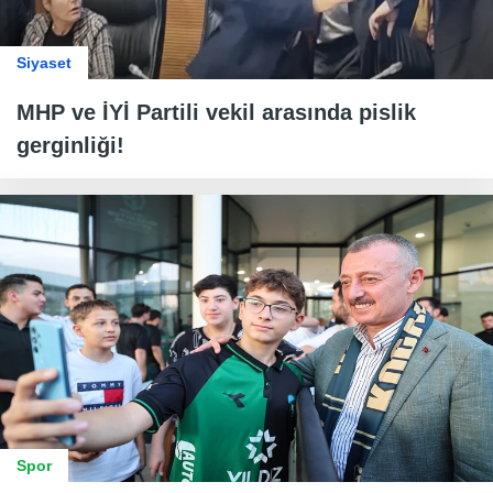
Siyaset
MHP ve İYİ Partili vekil arasında pislik
gerginliği!
Spor