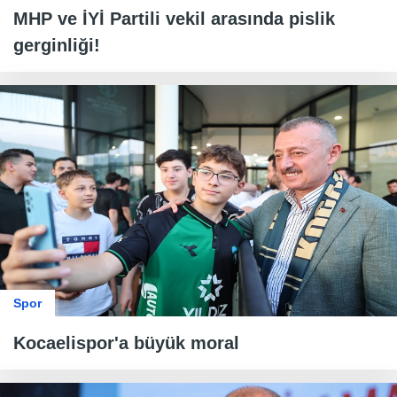
MHP ve İYİ Partili vekil arasında pislik
gerginliği!
Spor
Kocaelispor'a büyük moral