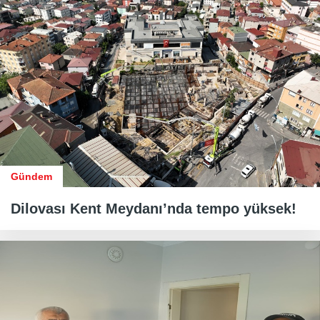
Gündem
Dilovası Kent Meydanı’nda tempo yüksek!