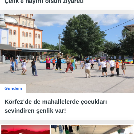
Çelik'e hayırlı olsun ziyareti
Gündem
Körfez’de de mahallelerde çocukları
sevindiren şenlik var!