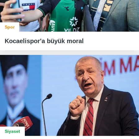
Spor
Kocaelispor'a büyük moral
Siyaset