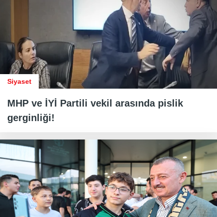
Siyaset
MHP ve İYİ Partili vekil arasında pislik
gerginliği!